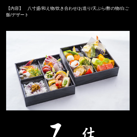
【内容】 八寸盛/和え物/炊き合わせ/お造り/天ぷら/酢の物/白ご
飯/デザート